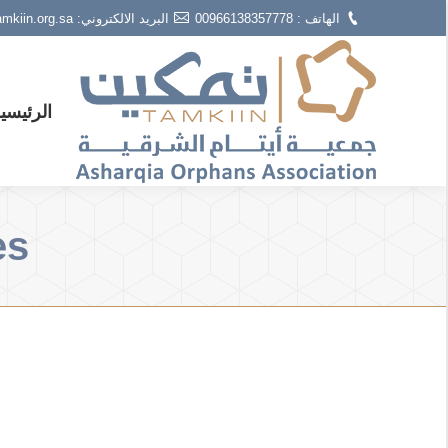
الهاتف : 00966138357778
البريد الالكتروني: info@tamkiin.org.sa
الرئيسي
s: