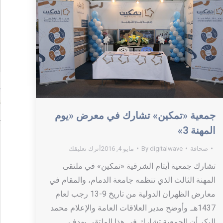
جمعية «تمكين» تشارك في معرض «يوم
المهنة 3»
صحافة
digitalwave
By
مايو 4, 2016
أترك تعليقك
تشارك جمعية أيتام الشرقية «تمكين» في ملتقى
المهنة الثالث الذي تنظمه جامعة الدمام، والمقام في
معارض الظهران الدولية من تاريخ 9-13 رجب لعام
1437هـ. وأوضح مدير العلاقات العامة والإعلام محمد
البكر أن الجمعية تشارك في هذا الملتقى بهدف