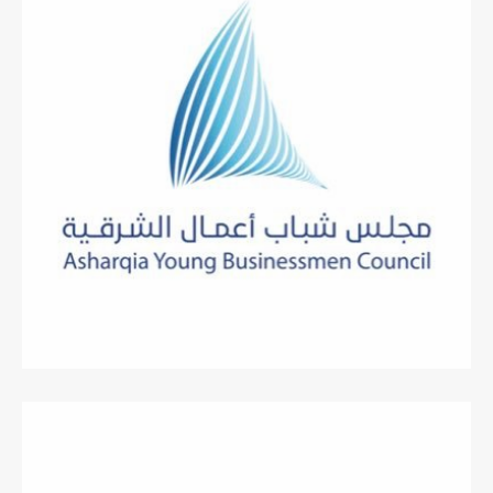
يونيو 9, 2018
زيارة مجلس شباب الاعمال – غرفة
الشرقية – لركن #جمعية_تمكين بمجمع
الراشد