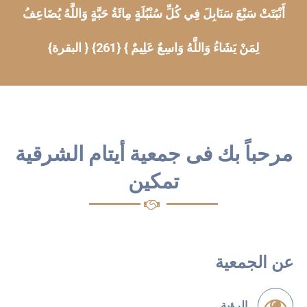
أَنْبَتَتْ سَبْعَ سَنَابِلَ فِي كُلِّ سُنْبُلَةٍ مِائَةُ حَبَّةٍ وَاللَّهُ يُضَاعِفُ
لِمَنْ يَشَاءُ وَاللَّهُ وَاسِعٌ عَلِيمٌ } {261} { البقرة}
مرحباً بك فى جمعية أيتام الشرقية
تمكين
عن الجمعية
الرؤية