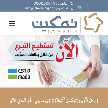
الهاتف : 00966138357778
البريد الالكتروني: info@tamkiin.org.sa
{ مَثَلُ الَّذِينَ يُنْفِقُونَ أَمْوَالَهُمْ فِي سَبِيلِ اللَّهِ كَمَثَلِ حَبَّةٍ