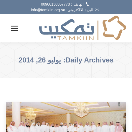
الهاتف : 00966138357778
البريد الالكتروني: info@tamkiin.org.sa
Daily Archives:
يوليو 26, 2014