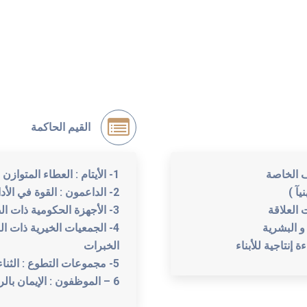
القيم الحاكمة
ف الخاصة
1- الأيتام : العطاء المتوازن الشمولي بإحترام مقرون بالإيمان بالرسالة
يآ )
2- الداعمون : القوة في الأداء و الأمانة في توظيف الموارد
 العلاقة
3- الأجهزة الحكومية ذات الصلة : التكامل بحلول إبداعية شمولية
 و البشرية
4- الجمعيات الخيرية ذات ا
إنتاجية للأبناء
الخبرات
5- مجموعات التطوع : الثناء و التقدير
6 – الموظفون : الإيمان بالريالة وتحمل المسؤولية بروح الفريق الواحد