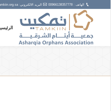
الهاتف : 00966138357778
البريد الالكتروني: info@tamkiin.org.sa
الرئيسي