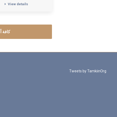
View details
كافة أ
Tweets by TamkiinOrg